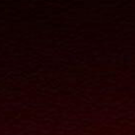
Перейти
к
содержимому