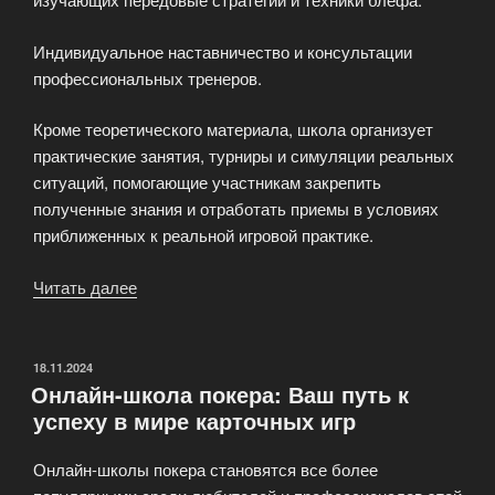
Индивидуальное наставничество и консультации
профессиональных тренеров.
Кроме теоретического материала, школа организует
практические занятия, турниры и симуляции реальных
ситуаций, помогающие участникам закрепить
полученные знания и отработать приемы в условиях
приближенных к реальной игровой практике.
Читать далее
«Школа
русского
покера»
ОПУБЛИКОВАНО
18.11.2024
Онлайн-школа покера: Ваш путь к
успеху в мире карточных игр
Онлайн-школы покера становятся все более