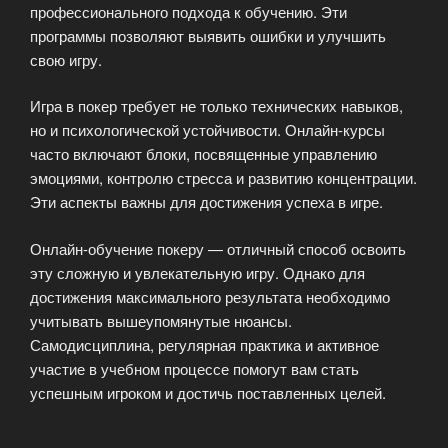
профессионального подхода к обучению. Эти
программы позволяют выявить ошибки и улучшить
свою игру.
Игра в покер требует не только технических навыков,
но и психологической устойчивости. Онлайн-курсы
часто включают блоки, посвященные управлению
эмоциями, контролю стресса и развитию концентрации.
Эти аспекты важны для достижения успеха в игре.
Онлайн-обучение покеру — отличный способ освоить
эту сложную и увлекательную игру. Однако для
достижения максимального результата необходимо
учитывать вышеупомянутые нюансы.
Самодисциплина, регулярная практика и активное
участие в учебном процессе помогут вам стать
успешным игроком и достичь поставленных целей.