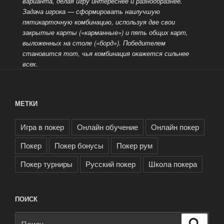
варианта, делая игру интереснее и разнообразнее.
Задача игрока — сформировать наилучшую
пятикарточную комбинацию, используя две свои
закрытые карты («карманные») и пять общих карт,
выложенных на столе («борд»).
Победителем
становится тот, чья комбинация окажется сильнее
всех.
МЕТКИ
Игра в покер
Онлайн обучение
Онлайн покер
Покер
Покер бонусы
Покер рум
Покер турниры
Русский покер
Школа покера
ПОИСК
Искать:
Поиск