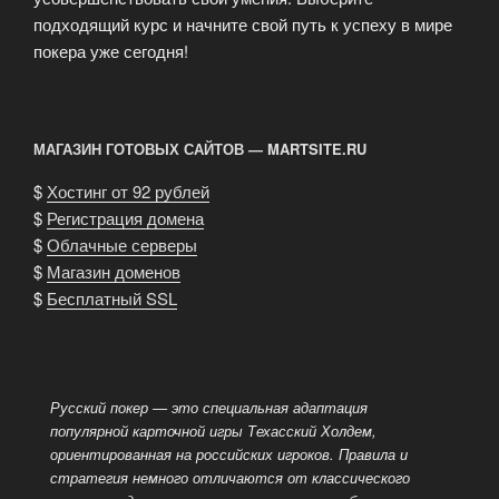
подходящий курс и начните свой путь к успеху в мире
покера уже сегодня!
МАГАЗИН ГОТОВЫХ САЙТОВ — MARTSITE.RU
$
Хостинг от 92 рублей
$
Регистрация домена
$
Облачные серверы
$
Магазин доменов
$
Бесплатный SSL
Русский покер — это специальная адаптация
популярной карточной игры Техасский Холдем,
ориентированная на российских игроков.
Правила и
стратегия немного отличаются от классического