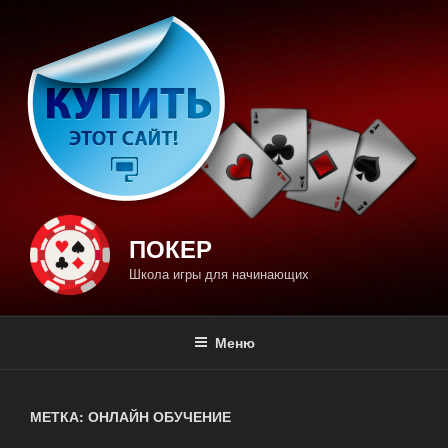
Перейти
к
содержимому
ПОКЕР
Школа игры для начинающих
Меню
МЕТКА: ОНЛАЙН ОБУЧЕНИЕ