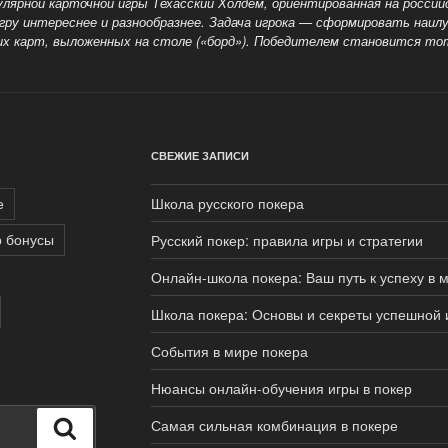
лярной карточной игры Техасский Холдем, ориентированная на россий
гру интереснее и разнообразнее. Задача игрока — сформировать наи
х карт, выложенных на столе («борд»).
Победителем становится тот,
СВЕЖИЕ ЗАПИСИ
е
Школа русского покера
р бонусы
Русский покер: правила игры и стратегии
Онлайн-школа покера: Ваш путь к успеху в 
Школа покера: Основы и секреты успешной 
События в мире покера
Нюансы онлайн-обучения игры в покер
Самая сильная комбинация в покере
Поиск