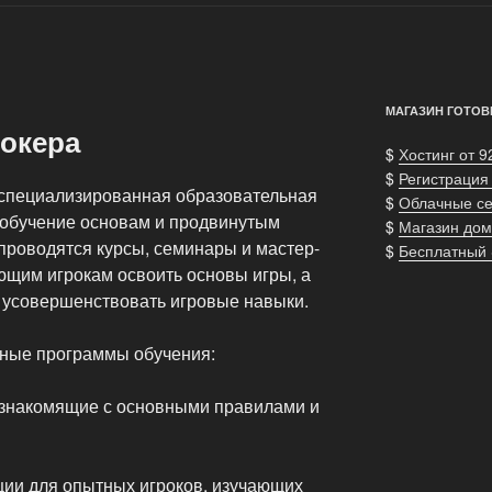
МАГАЗИН ГОТОВ
покера
$
Хостинг от 9
$
Регистрация
 специализированная образовательная
$
Облачные с
 обучение основам и продвинутым
$
Магазин дом
 проводятся курсы, семинары и мастер-
$
Бесплатный
щим игрокам освоить основы игры, а
 усовершенствовать игровые навыки.
зные программы обучения:
 знакомящие с основными правилами и
ии для опытных игроков, изучающих