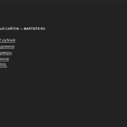
ЫХ САЙТОВ — MARTSITE.RU
2 рублей
 домена
ерверы
енов
 SSL