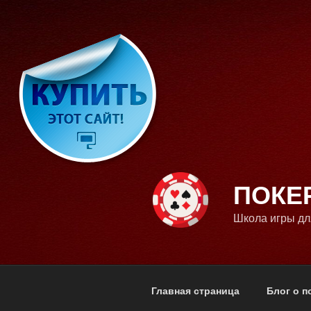
Перейти
к
содержимому
ПОКЕ
Школа игры д
Главная страница
Блог о п