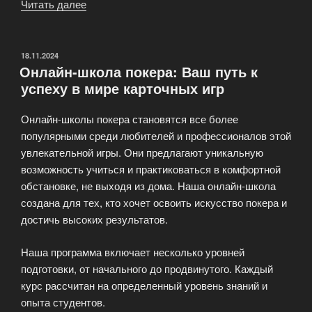
Читать далее
«Русский
покер:
правила
игры
ОПУБЛИКОВАНО
18.11.2024
Онлайн-школа покера: Ваш путь к
и
успеху в мире карточных игр
стратегии»
Онлайн-школы покера становятся все более
популярными среди любителей и профессионалов этой
увлекательной игры. Они предлагают уникальную
возможность учиться и практиковаться в комфортной
обстановке, не выходя из дома. Наша онлайн-школа
создана для тех, кто хочет освоить искусство покера и
достичь высоких результатов.
Наша программа включает несколько уровней
подготовки, от начального до продвинутого. Каждый
курс рассчитан на определенный уровень знаний и
опыта студентов.