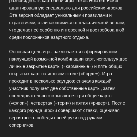
разновидность карточной игры Texas Hold’em Poker,
адаптированную специально для российских игроков.
Эта версия обладает уникальными правилами и
стратегиями, отличающимися от классической версии,
что делает её особенно интересной и востребованной
среди поклонников азартного отдыха.
Основная цель игры заключается в формировании
наилучшей возможной комбинации карт, используя две
личные закрытые карты («карманные») и пять общих
открытых карт на игровом столе («борде»). Игра
проходит в несколько раундов: сначала каждый
участник получает две собственные карты, затем
последовательно открываются три общие карты
(«флоп»), четвертая («терн») и пятая («ривер»). После
каждого раунда игроки совершают ставки, оценивая
вероятность победы своей руки над руками
соперников.