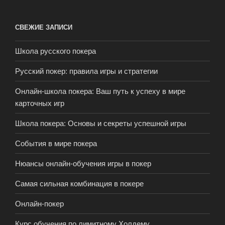
СВЕЖИЕ ЗАПИСИ
Школа русского покера
Русский покер: правила игры и стратегии
Онлайн-школа покера: Ваш путь к успеху в мире
карточных игр
Школа покера: Основы и секреты успешной игры
События в мире покера
Нюансы онлайн-обучения игры в покер
Самая сильная комбинация в покере
Онлайн-покер
Курс обучения по лимитному Холдему