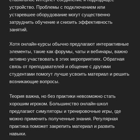
устройство. Проблемы с подключением или
устаревшее оборудование могут существенно
затруднить обучение и снизить эффективность
занятий.
Хотя онлайн-курсы обычно предлагают интерактивные
элементы, такие как форумы, чаты и вебинары, важно
активно участвовать в этих мероприятиях. Обратная
связь от преподавателей и общение с другими
студентами помогут лучше усвоить материал и решить
возникающие вопросы.
Теория важна, но без практики невозможно стать
хорошим игроком. Большинство онлайн-школ
предлагают симуляторы и тренировочные игры, где
можно применить полученные знания. Регулярная
практика поможет закрепить материал и развить
навыки.