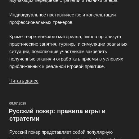
Индивидуальное наставничество и консультации
профессиональных тренеров.
Кроме теоретического материала, школа организует
практические занятия, турниры и симуляции реальных
ситуаций, помогающие участникам закрепить
полученные знания и отработать приемы в условиях
приближенных к реальной игровой практике.
Читать далее
«Школа
русского
покера»
ОПУБЛИКОВАНО
08.07.2025
Русский покер: правила игры и
стратегии
Русский покер представляет собой популярную