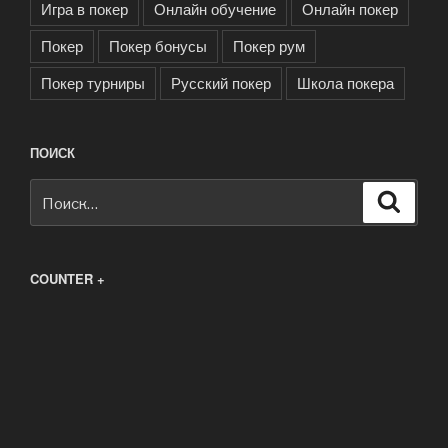
Игра в покер
Онлайн обучение
Онлайн покер
Покер
Покер бонусы
Покер рум
Покер турниры
Русский покер
Школа покера
ПОИСК
Искать:
Поиск
COUNTER +