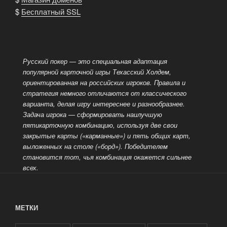
$
Бесплатный SSL
Русский покер — это специальная адаптация
популярной карточной игры Техасский Холдем,
ориентированная на российских игроков.
Правила и
стратегия немного отличаются от классического
варианта, делая игру интереснее и разнообразнее.
Задача игрока — сформировать наилучшую
пятикарточную комбинацию, используя две свои
закрытые карты («карманные») и пять общих карт,
выложенных на столе («борд»).
Победителем
становится тот, чья комбинация окажется сильнее
всех.
МЕТКИ