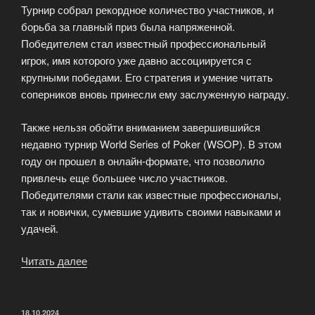
Турнир собрал рекордное количество участников, и
борьба за главный приз была напряженной.
Победителем стал известный профессиональный
игрок, имя которого уже давно ассоциируется с
крупными победами. Его стратегия и умение читать
соперников вновь принесли ему заслуженную награду.
Также нельзя обойти вниманием завершившийся
недавно турнир World Series of Poker (WSOP). В этом
году он прошел в онлайн-формате, что позволило
привлечь еще большее число участников.
Победителями стали как известные профессионалы,
так и новички, сумевшие удивить своими навыками и
удачей.
Читать далее
«События
в
мире
покера»
ОПУБЛИКОВАНО
18.10.2024