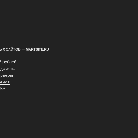
ЫХ САЙТОВ — MARTSITE.RU
2 рублей
 домена
ерверы
енов
 SSL