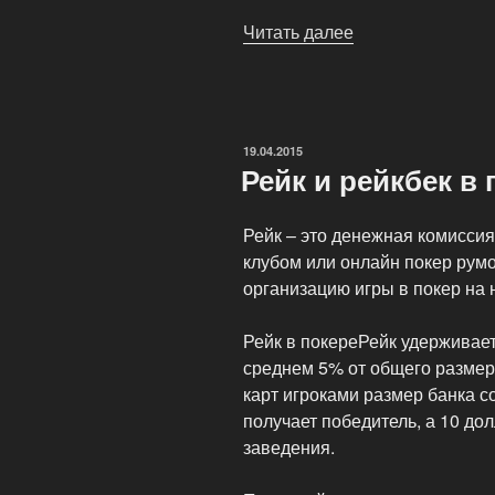
Читать далее
«Бонусы
Париматч»
ОПУБЛИКОВАНО
19.04.2015
Рейк и рейкбек в 
Рейк – это денежная комисси
клубом или онлайн покер румо
организацию игры в покер на 
Рейк в покереРейк удерживает
среднем 5% от общего размер
карт игроками размер банка с
получает победитель, а 10 до
заведения.