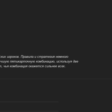
ских игроков.
Правила и стратегия немного
лучшую пятикарточную комбинацию, используя две
 чья комбинация окажется сильнее всех.