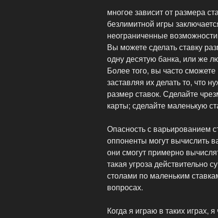
многое зависит от размера с
безлимитной игры заключается
неограниченные возможности 
Вы можете сделать ставку раз
одну десятую банка, или же л
Более того, вы часто сможет
заставляя их делать то, что 
размер ставок. Сделайте чрез
карты; сделайте маленькую ст
Опасность с варьированием ст
оппоненты могут вычислить ва
они смогут примерно вычислят
такая угроза действительно су
столами по маленьким ставка
вопросах.
Когда я играю в таких играх, 