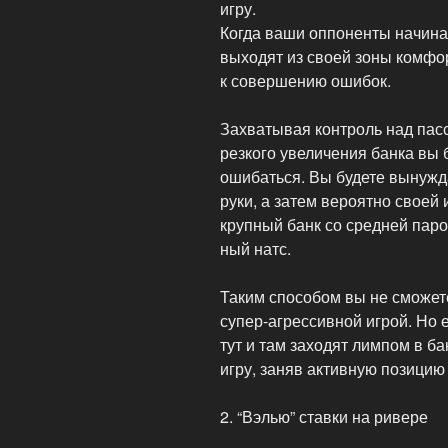
игру.
Когда ваши оппоненты начина
выходят из своей зоны комфор
к совершению ошибок.
Захватывая контроль над пасс
резкого увеличения банка вы
ошибаться. Вы будете вынужд
руки, а затем вероятно своей
крупный банк со средней парой
ный натс.
Таким способом вы не сможет
супер-агрессивной игрой. Но е
тут и там заходят лимпом в б
игру, заняв активную позицию
2. “Вэлью” ставки на ривере