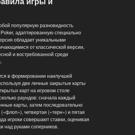
равила игры и
собой популярную разновидность
m Poker, адаптированную специально
версия обладает уникальными
личающимися от классической версии,
есной и востребованной среди
.
ется в формировании наилучшей
используя две личные закрытые карты
ткрытых карт на игровом столе
есколько раундов: сначала каждый
енные карты, затем последовательно
(«флоп»), четвертая («терн») и пятая
нда игроки совершают ставки, оценивая
и над руками соперников.