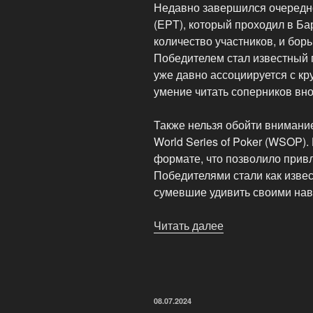
Недавно завершился очередно
(EPT), который проходил в Ба
количество участников, и бор
Победителем стал известный 
уже давно ассоциируется с кр
умение читать соперников вн
Также нельзя обойти вниман
World Series of Poker (WSOP).
формате, что позволило прив
Победителями стали как извес
сумевшие удивить своими нав
Читать далее
«События
в
мире
покера»
ОПУБЛИКОВАНО
08.07.2024