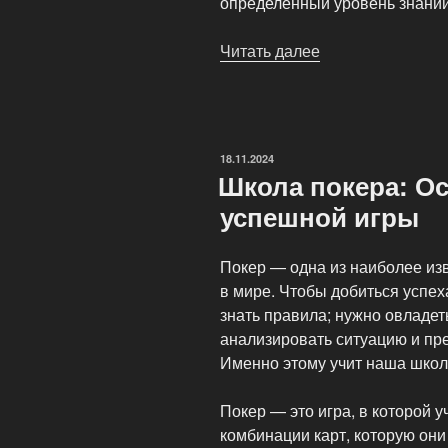
определенный уровень знаний
Читать далее
«Онлайн-
школа
покера:
Ваш
путь
ОПУБЛИКОВАНО
18.11.2024
к
Школа покера: О
успеху
успешной игры
в
мире
Покер — одна из наиболее из
карточных
в мире. Чтобы добиться успеха
игр»
знать правила; нужно овладет
анализировать ситуацию и пр
Именно этому учит наша школ
Покер — это игра, в которой у
комбинации карт, которую он