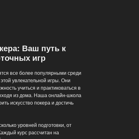
ера: Ваш путь к
рточных игр
ятся все более популярными среди
этой увлекательной игры. Они
ность учиться и практиковаться в
ыходя из дома. Наша онлайн-школа
воить искусство покера и достичь
колько уровней подготовки, от
Каждый курс рассчитан на