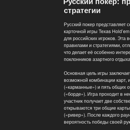
Русский покер: п
стратегии
Русский покер представляет 
карточной игры Texas Hold’e
для российских игроков. Эта 
правилами и стратегиями, от
что делает её особенно интер
поклонников азартного отдыха
Основная цель игры заключа
возможной комбинации карт, 
(«карманные») и пять общих о
(«борде»). Игра проходит в н
участник получает две собств
открываются три общие карты 
(«ривер»). После каждого рау
вероятность победы своей рук