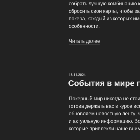
собрать лучшую комбинацию к
сбросить свои карты, чтобы з
покера, каждый из которых им
особенности.
Читать далее
«Школа
покера:
Основы
и
секреты
ОПУБЛИКОВАНО
18.11.2024
успешной
События в мире 
игры»
Покерный мир никогда не стои
готова держать вас в курсе в
обновляем новостную ленту, 
и актуальную информацию. Во
которые привлекли наше вни