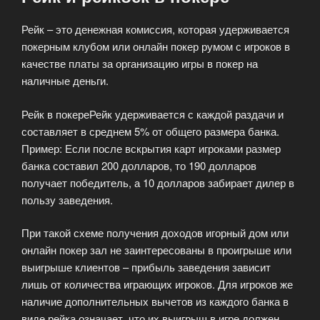
Рейк – это денежная комиссия, которая удерживается
покерным клубом или онлайн покер румом с игроков в
качестве платы за организацию игры в покер на
наличные деньги.
Рейк в покереРейк удерживается с каждой раздачи и
составляет в среднем 5% от общего размера банка.
Пример: Если после вскрытия карт игроками размер
банка составил 200 долларов, то 190 долларов
получает победитель, а 10 долларов забирает дилер в
пользу заведения.
При такой схеме получения доходов игорный дом или
онлайн покер зал не заинтересованы в проигрыше или
выигрыше клиентов – прибыль заведения зависит
лишь от количества играющих игроков. Для игроков же
наличие дополнительных вычетов из каждого банка в
виде рейка означает, что их выигрыш в игре должен