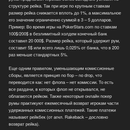
структуре рейка. Так при игре по крупным ставкам
размер рейка снижается вплоть до 1%, а максимальное
его значение ограниченно суммой в 3 – 5 долларов.
Пример: Во время игры на PokerStars.com по ставкам
100$/200$ в безлимитный холдем конечный банк
составил 20 000$. Размер рейка, который удержит рум,
составит 5$ или всего лишь 0,025% от банка, что в 200
раз меньше стандартных 5%.
Еще одним правилом, уменьшающим комиссионные
сборы, является принцип no flop – no drop, что
переводится как: нет флопа – нет комиссии. То есть
все раздачи, в которых флоп не открывался, не
облагаются рейком. Также некоторые онлайн покер
румы практикуют ежемесячный возврат игрокам части
удержанных комиссионных платежей. Такие платежи
называют рейкбек (от агнл. Rakeback – дословно
возврат рейка).