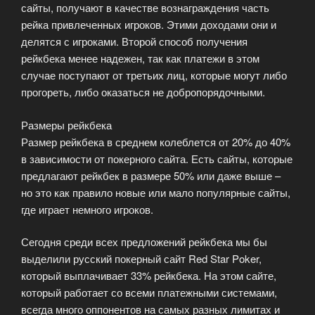
сайты, получают в качестве вознаграждения часть
рейка привлеченных игроков. Этими доходами они и
делятся с игроками. Второй способ получения
рейкбека менее надежен, так как платежи в этом
случае поступают от третьих лиц, которые могут либо
прогореть, либо оказаться не добропорядочными.
Размеры рейкбека
Размер рейкбека в среднем колеблется от 20% до 40%
в зависимости от покерного сайта. Есть сайты, которые
предлагают рейкбек в размере 50% или даже выше –
но это как правило новые или мало популярные сайты,
где играет немного игроков.
Сегодня среди всех предложений рейкбека мы бы
выделили русский покерный сайт Red Star Poker,
который выплачивает 33% рейкбека. На этом сайте,
который работает со всеми платежными системами,
всегда много оппонентов на самых разных лимитах и