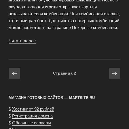
раундов торговли игроки открывают карты и
показывают свои комбинации. Чья комбинация старше,
тот и выиграл банк. Достоинства покерных комбинаций
можно посмотреть на странице Покерные комбинации.
Читать далее
«Правила
покера»
Навигация
Предыдущая
Сле
Страница
2
по
страница
стра
записям
МАГАЗИН ГОТОВЫХ САЙТОВ — MARTSITE.RU
$
Хостинг от 92 рублей
$
Регистрация домена
$
Облачные серверы