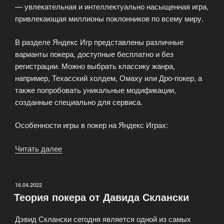
— увлекательная и интеллектуально насыщенная игра,
привлекающая миллионы поклонников по всему миру.
В разделе Яндекс Игр представлены различные
варианты покера, доступные бесплатно и без
регистрации. Можно выбрать классику жанра,
например, Техасский холдем, Омаху или Дро-покер, а
также попробовать уникальные модификации,
созданные специально для сервиса.
Особенности игры в покер на Яндекс Играх:
Читать далее
«Игра
в
покер
на
ОПУБЛИКОВАНО
16.04.2022
Теория покера от Давида Склански
Яндекс
Игры»
Дэвид Склански сегодня является одной из самых