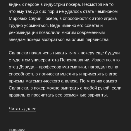
видных персон в индустрии покера. Несмотря на то,
что ему так до сих пор и не удалось стать чемпионом
Мировых Серий Покера, в способностях этого игрока
трудно усомниться. Ведь именно его советы и
рекомендации позволили многим современным
звездам покера взобраться на олимп первенства.
Склански начал испытывать тягу к покеру еще будучи
студентом университета Пенсильвании. Известно, что
отец Дэвида – профессор математики, наградил сына
способностью логически мыслить и применять в игре
приемы математического анализа. По мнению самого
Склански, в покер можно выиграть с любой рукой, если
правильно просчитать все возможные варианты.
Читать далее
«Теория
покера
от
Давида
ОПУБЛИКОВАНО
16.04.2022