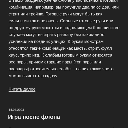
комбинация, например, вы получили два плюс два, или
стрит или тройню. Готовые руки могут быть как
сильными так и не очень. Сильные готовые руки или
по-другому руки монстры в подавляющем большинстве
случаев могут выиграть раздачу без каких-либо
усилений на поздних улицах. К рукам монстрам
относятся такие комбинации как масть, стрит, фулл
хаус, трипс итд. К слабым готовым рукам относятся
все пары, причем старшие пары (топ пары или
оверпары) относительно слабы – на них также часто
можно выиграть раздачу.
Читать далее
«Игра
на
флопе»
ОПУБЛИКОВАНО
14.04.2023
Игра после флопа