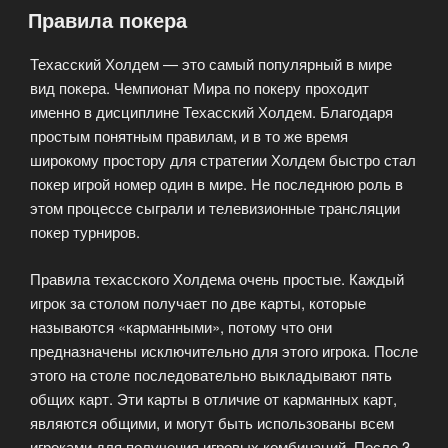
Правила покера
Склански»
Техасский Холдем — это самый популярный в мире
вид покера. Чемпионат Мира по покеру проходит
именно в дисциплине Техасский Холдем. Благодаря
простым понятным правилам, и в то же время
широкому простору для стратегии Холдем быстро стал
покер игрой номер один в мире. Не последнюю роль в
этом процессе сыграли и телевизионные трансляции
покер турниров.
Правила техасского Холдема очень простые. Каждый
игрок за столом получает по две карты, которые
называются «карманными», потому что они
предназначены исключительно для этого игрока. После
этого на столе последовательно выкладывают пять
общих карт. Эти карты в отличие от карманных карт,
являются общими, и могут быть использованы всем
игроками для получения игровых комбинаций. После 3