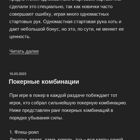
сделали это специально, так как новички часто
совершают ошибку, играя много одномастных
стартовых рук. Одномастная стартовая рука хоть и
дает небольшой бонус, но это, по сути, не меняет ее
ценность.
Читать далее
«Стартовые
руки
на
префлопе»
ОПУБЛИКОВАНО
16.03.2023
Покерные комбинации
При игре в покер в каждой раздаче побеждает тот
игрок, кто собрал сильнейшую покерную комбинацию.
Ниже представлен ранг покерных комбинаций в
порядке убывания силы.
1. Флеш-роял
Десятка, валет, дама, король, туз – все карты одной