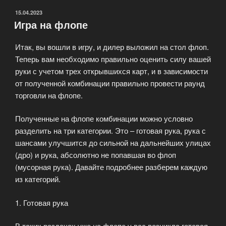
ОПУБЛИКОВАНО
15.04.2023
Игра на флопе
Итак, вы вошли в игру, и дилер выложил на стол флоп.
Теперь вам необходимо правильно оценить силу вашей
руки с учетом трех открывшихся карт, и в зависимости
от полученной комбинации правильно провести раунд
торговли на флопе.
Полученные на флопе комбинации можно условно
разделить на три категории. Это – готовая рука, рука с
шансами улучшится до сильной на дальнейших улицах
(дро) и рука, абсолютно не попавшая во флоп
(мусорная рука). Давайте подробнее разберем каждую
из категорий.
1. Готовая рука
В таких раздачах уже на флопе у вас возникла готовая