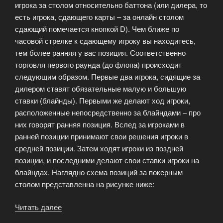
игрока за столом относительно баттона (или дилера, то
есть игрока, сдающего карты – за онлайн столом
сдающий помечается кнопкой D). Чем ближе по
часовой стрелке к сдающему игроку вы находитесь,
тем более ранняя у вас позиция. Соответственно
торговля первого раунда (до флопа) происходит
следующим образом. Первые два игрока, сидящие за
дилером ставят обязательные малую и большую
ставки (блайнды). Первыми же делают ход игроки,
расположенные непосредственно за блайндами – про
них говорят ранняя позиция. Вслед за игроками в
ранней позиции принимают свои решения игроки в
средней позиции. Затем ходят игроки из поздней
позиции, и последними делают свои ставки игроки на
блайндах. Наглядно схема позиций за покерным
столом представленна на рисунке ниже:
Читать далее
«Позиция
игрока