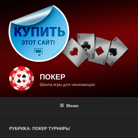
Перейти
к
содержимому
ПОКЕР
Школа игры для начинающих
Меню
РУБРИКА: ПОКЕР ТУРНИРЫ