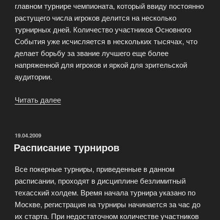
главном турнире чемпионата, который ввиду постоянно
растущего числа игроков делится на несколько
турнирных дней. Количество участников Основного
События уже исчисляется в нескольких тысячах, что
делает борьбу за звание лучшего еще более
напряженной для игроков и яркой для зрительской
аудитории.
Читать далее
«World
Series
of
Poker
ОПУБЛИКОВАНО
19.04.2009
Расписание турниров
(WSOP)»
Все покерные турниры, приведенные в данном
расписании, проходят в дисциплине безлимитный
техасский холдем. Время начала турнира указано по
Москве, регистрация на турниры начинается за час до
их старта. При недостаточном количестве участников