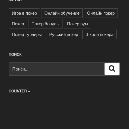
Игра в покер
Онлайн обучение
Онлайн покер
Покер
Покер бонусы
Покер рум
Покер турниры
Русский покер
Школа покера
ПОИСК
Искать:
Поиск
COUNTER +