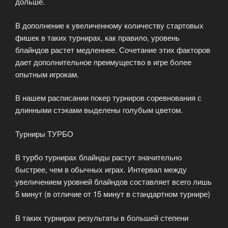
дольше.
В дополнение к увеличенному количеству стартовых
фишек в таких турнирах, как правило, уровень
блайндов растет медленнее. Сочетание этих факторов
дает дополнительное преимущество в игре более
опытным игрокам.
В нашем расписании покер турниров соревнования с
длинными стэками выделены голубым цветом.
Турниры ТУРБО
В турбо турнирах блайнды растут значительно
быстрее, чем в обычных играх. Интервал между
увеличением уровней блайндов составляет всего лишь
5 минут (в отличие от 15 минут в стандартном турнире)
В таких турнирах результаты в большей степени