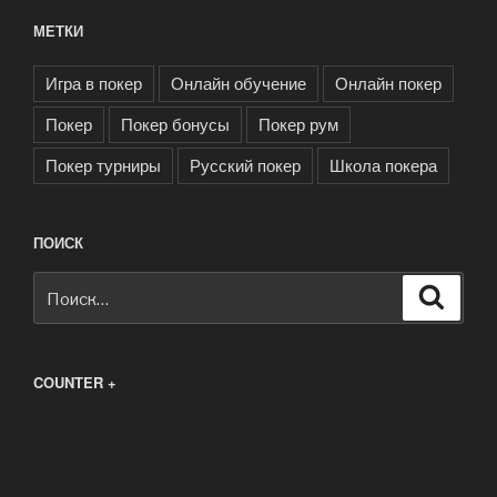
МЕТКИ
Игра в покер
Онлайн обучение
Онлайн покер
Покер
Покер бонусы
Покер рум
Покер турниры
Русский покер
Школа покера
ПОИСК
Искать:
Поиск
COUNTER +