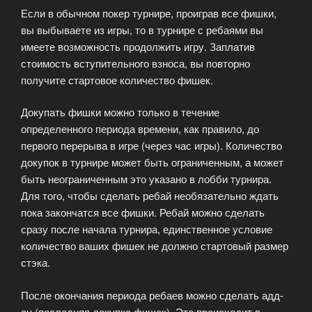
Если в обычном покер турнире, проиграв все фишки,
вы выбываете из игры, то в турнире с ребаями вы
имеете возможность продолжить игру. Заплатив
стоимость вступительного взноса, вы повторно
получите стартовое количество фишек.
Докупать фишки можно только в течение
определенного периода времени, как правило, до
первого перерыва в игре (через час игры). Количество
докупок в турнире может быть ограниченным, а может
быть неограниченным это указано в лобби турнира.
Для того, чтобы сделать ребай необязательно ждать
пока закончатся все фишки. Ребай можно сделать
сразу после начала турнира, единственное условие
количество ваших фишек не должно стартовый размер
стэка.
После окончания периода ребаев можно сделать адд-
он (последняя докупка фишек). Это происходит в