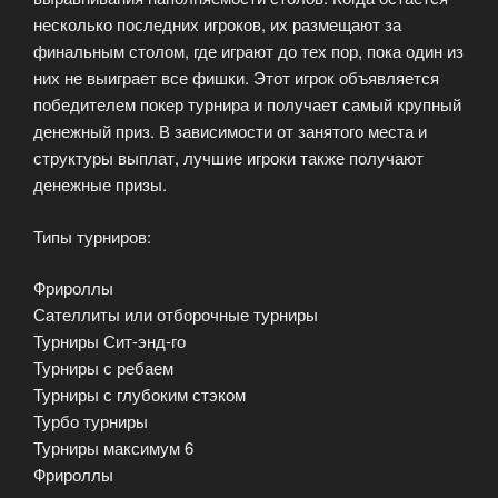
несколько последних игроков, их размещают за
финальным столом, где играют до тех пор, пока один из
них не выиграет все фишки. Этот игрок объявляется
победителем покер турнира и получает самый крупный
денежный приз. В зависимости от занятого места и
структуры выплат, лучшие игроки также получают
денежные призы.
Типы турниров:
Фрироллы
Сателлиты или отборочные турниры
Турниры Сит-энд-го
Турниры с ребаем
Турниры с глубоким стэком
Турбо турниры
Турниры максимум 6
Фрироллы