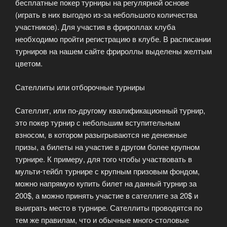
бесплатные покер турниры на регулярной основе
(играть в них выгодно из-за небольшого количества
участников). Для участия в фрироллах клуба
необходимо пройти регистрацию в клубе. В расписании
турниров на нашем сайте фрироллы выделены желтым
цветом.
Сателлиты или отборочные турниры
Сателлит, или по-другому квалификационный турнир,
это покер турнир с небольшим вступительным
взносом, в котором разыгрываются не денежные
призы, а билеты на участие в другом более крупном
турнире. К примеру, для того чтобы участвовать в
мульти-тейбл турнире с крупным призовым фондом,
можно напрямую купить билет на данный турнир за
200$, а можно принять участие в сателлите за 20$ и
выиграть место в турнире. Сателлиты проводятся по
тем же правилам, что и обычные много-столовые