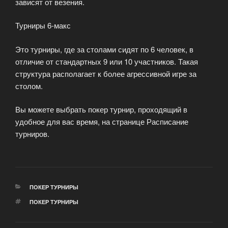
зависят от везения.
Турниры 6-макс
Это турниры, где за столами сидят по 6 человек, в
отличие от стандартных 9 или 10 участников. Такая
структура располагает к более агрессивной игре за
столом.
Вы можете выбрать покер турнир, проходящий в
удобное для вас время, на странице Расписание
турниров.
РУБРИКИ
ПОКЕР ТУРНИРЫ
МЕТКИ
ПОКЕР ТУРНИРЫ