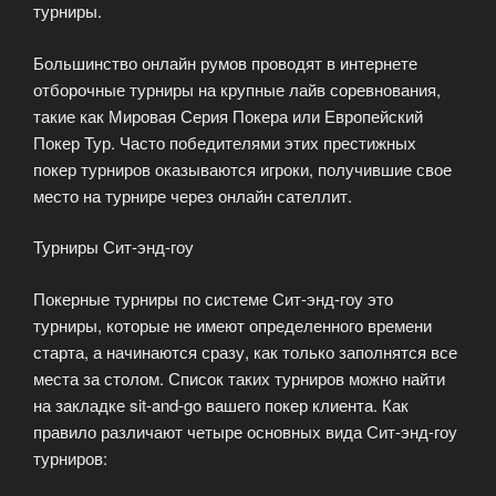
турниры.
Большинство онлайн румов проводят в интернете
отборочные турниры на крупные лайв соревнования,
такие как Мировая Серия Покера или Европейский
Покер Тур. Часто победителями этих престижных
покер турниров оказываются игроки, получившие свое
место на турнире через онлайн сателлит.
Турниры Сит-энд-гоу
Покерные турниры по системе Сит-энд-гоу это
турниры, которые не имеют определенного времени
старта, а начинаются сразу, как только заполнятся все
места за столом. Список таких турниров можно найти
на закладке sit-and-go вашего покер клиента. Как
правило различают четыре основных вида Сит-энд-гоу
турниров: