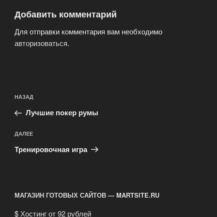
Добавить комментарий
Для отправки комментария вам необходимо
авторизоваться
.
Навигация
Предыдущая
НАЗАД
по
запись:
записям
Лучшие покер румы
Следующая
ДАЛЕЕ
запись
Тренировочная игра
МАГАЗИН ГОТОВЫХ САЙТОВ — MARTSITE.RU
$
Хостинг от 92 рублей