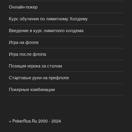
Онлайн-покер
Курс обучения по лимитному Холдему
Введение в курс лимитного холдема
Игра на флопе
Игра после флопа
Позиция игрока за столом
Стартовые руки на префлопе
Покерные комбинации
+ PokerRus.Ru 2000 - 2024