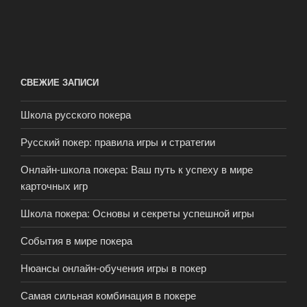
СВЕЖИЕ ЗАПИСИ
Школа русского покера
Русский покер: правила игры и стратегии
Онлайн-школа покера: Ваш путь к успеху в мире
карточных игр
Школа покера: Основы и секреты успешной игры
События в мире покера
Нюансы онлайн-обучения игры в покер
Самая сильная комбинация в покере