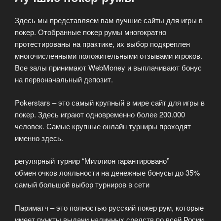
Здесь мы представляем вам лучшие сайты для игры в
покер. Отобранные покер румы многократно
протестированы на практике, их выбор подкреплен
многочисленными положительными отзывами игроков.
Все залы принимают WebMoney и выплачивают бонус
на первоначальный депозит.
Pokerstars – это самый крупный в мире сайт для игры в
покер. Здесь играют одновременно более 200.000
человек. Самые крупные онлайн турниры проходят
именно здесь.
регулярный турнир “Миллион гарантировано”
обмен очков лояльности на денежные бонусы до 35%
самый большой выбор турниров в сети
Париматч – это полностью русский покер рум, которые
имеет пункты выдачи наличных средств по всей Росии