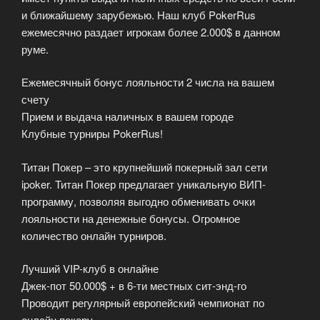
и ближайшему зарубежью. Наш клуб PokerRus
ежемесячно раздает игрокам более 2.000$ в данном
руме.
Ежемесячный бонус лояльности 2 числа на вашем
счету
Прием и выдача наличных в вашем городе
Клубные турниры PokerRus!
Титан Покер – это крупнейший покерный зал сети
ipoker. Титан Покер предлагает уникальную ВИП-
программу, позволяя выгодно обменивать очки
лояльности на денежные бонусы. Огромное
количество онлайн турниров.
Лучший VIP-клуб в онлайне
Джек-пот 50.000$ + в 6-ти местных сит-энд-го
Проводит регулярный европейский чемпионат по
онлайн покеру