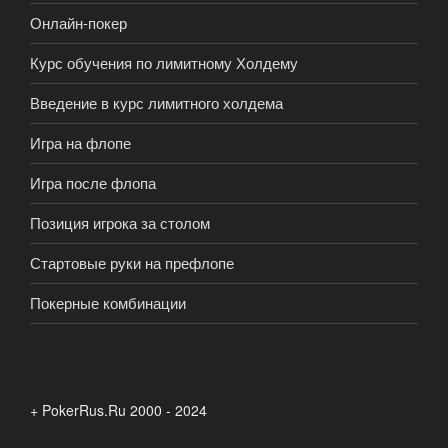
Онлайн-покер
Курс обучения по лимитному Холдему
Введение в курс лимитного холдема
Игра на флопе
Игра после флопа
Позиция игрока за столом
Стартовые руки на префлопе
Покерные комбинации
+ PokerRus.Ru 2000 - 2024