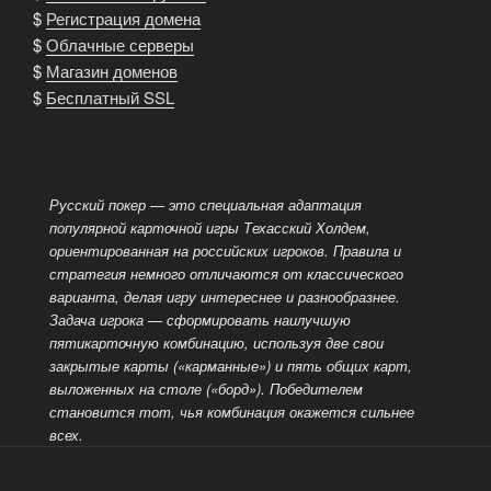
$
Регистрация домена
$
Облачные серверы
$
Магазин доменов
$
Бесплатный SSL
Русский покер — это специальная адаптация
популярной карточной игры Техасский Холдем,
ориентированная на российских игроков.
Правила и
стратегия немного отличаются от классического
варианта, делая игру интереснее и разнообразнее.
Задача игрока — сформировать наилучшую
пятикарточную комбинацию, используя две свои
закрытые карты («карманные») и пять общих карт,
выложенных на столе («борд»).
Победителем
становится тот, чья комбинация окажется сильнее
всех.