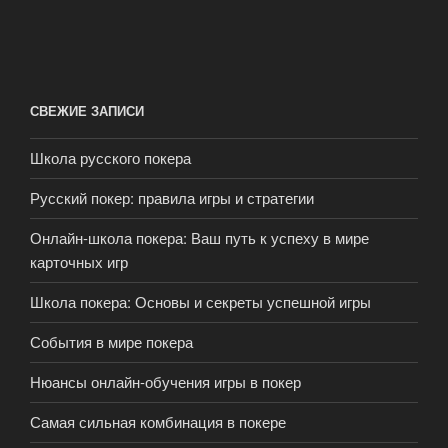
СВЕЖИЕ ЗАПИСИ
Школа русского покера
Русский покер: правила игры и стратегии
Онлайн-школа покера: Ваш путь к успеху в мире
карточных игр
Школа покера: Основы и секреты успешной игры
События в мире покера
Нюансы онлайн-обучения игры в покер
Самая сильная комбинация в покере