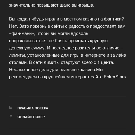
значительно повышают шанс выигрыша.
Вы когда-нибудь играли в местном казино на фантики?
Нет. Зато покерные сайты с радостью предоставят вам
«фан-мани», чтобы вы могли вдоволь
попрактиковаться, не боясь проиграть крупную
денежную сумму. И последнее разительное отличие –
лимиты, установленные для игры в интернете и за лайв
столами. В сети лимиты стартуют всего с 1 цента.
Неслыханное дело для реальных казино.Мы
рекомендуем на крупнейшем интернет сайте PokerStars
РУБРИКИ
ПРАВИЛА ПОКЕРА
МЕТКИ
ОНЛАЙН ПОКЕР