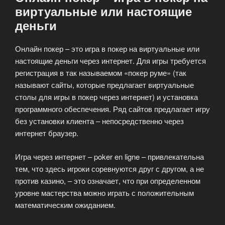
виртуальные или настоящие
деньги
Онлайн покер – это игра в покер на виртуальные или
настоящие деньги через интернет. Для игры требуется
регистрация в так называемом «покер руме» (так
называют сайты, которые предлагает виртуальные
столы для игры в покер через интернет) и установка
программного обеспечения. Ряд сайтов предлагает игру
без установки клиента – непосредственно через
интернет браузер.
Игра через интернет – poker en ligne – привлекательна
тем, что здесь игроки соревнуются друг с другом, а не
против казино, – это означает, что при определенном
уровне мастерства можно играть с положительным
математическим ожиданием.