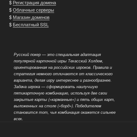
$
Регистрация домена
$
Облачные серверы
$
Магазин доменов
$
Бесплатный SSL
Русский покер — это специальная адаптация
популярной карточной игры Техасский Холдем,
ориентированная на российских игроков.
Правила и
стратегия немного отличаются от классического
варианта, делая игру интереснее и разнообразнее.
Задача игрока — сформировать наилучшую
пятикарточную комбинацию, используя две свои
закрытые карты («карманные») и пять общих карт,
выложенных на столе («борд»).
Победителем
становится тот, чья комбинация окажется сильнее
всех.