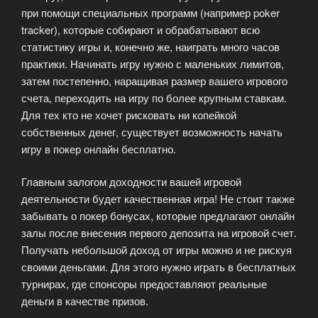
при помощи специальных программ (например poker
tracker), которые собирают и обрабатывают всю
статистику игры и, конечно же, наиграть много часов
практики. Начинать игру нужно с маленьких лимитов,
затем постепенно, наращивая размер вашего игрового
счета, переходить на игру по более крупным ставкам.
Для тех кто не хочет рисковать ни копейкой
собственных денег, существует возможность начать
игру в покер онлайн бесплатно.
Главным залогом доходности вашей игровой
деятельности будет качественная игра! Не стоит также
забывать о покер бонусах, которые предлагают онлайн
залы после внесения первого депозита на игровой счет.
Получать небольшой доход от игры можно и не рискуя
своими деньгами. Для этого нужно играть в бесплатных
турнирах, где спонсоры предоставляют реальные
деньги в качестве призов.