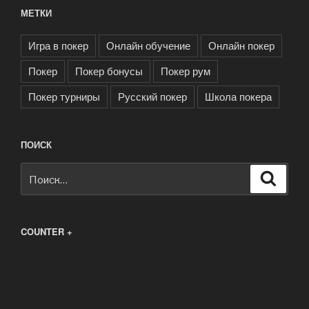
МЕТКИ
Игра в покер
Онлайн обучение
Онлайн покер
Покер
Покер бонусы
Покер рум
Покер турниры
Русский покер
Школа покера
ПОИСК
Искать:
Поиск
COUNTER +