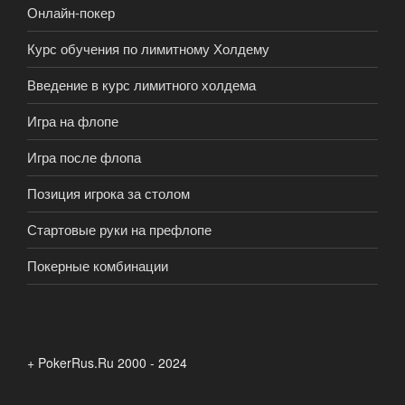
Онлайн-покер
Курс обучения по лимитному Холдему
Введение в курс лимитного холдема
Игра на флопе
Игра после флопа
Позиция игрока за столом
Стартовые руки на префлопе
Покерные комбинации
+ PokerRus.Ru 2000 - 2024