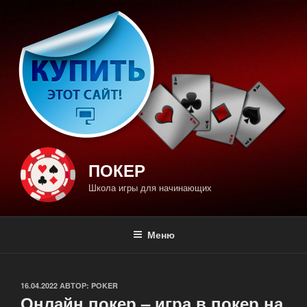
Перейти
к
содержимому
ПОКЕР
Школа игры для начинающих
Меню
ОПУБЛИКОВАНО
16.04.2022
АВТОР:
POKER
Онлайн покер – игра в покер на