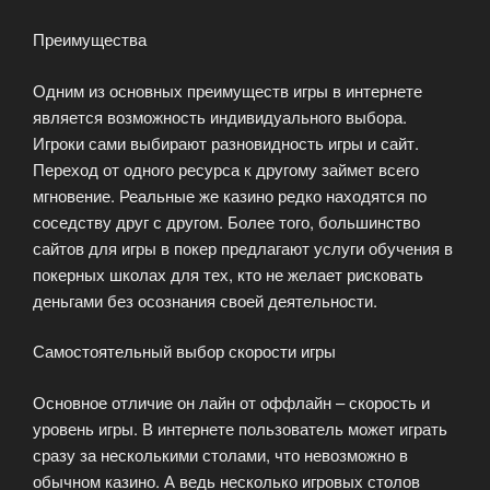
Преимущества
Одним из основных преимуществ игры в интернете
является возможность индивидуального выбора.
Игроки сами выбирают разновидность игры и сайт.
Переход от одного ресурса к другому займет всего
мгновение. Реальные же казино редко находятся по
соседству друг с другом. Более того, большинство
сайтов для игры в покер предлагают услуги обучения в
покерных школах для тех, кто не желает рисковать
деньгами без осознания своей деятельности.
Самостоятельный выбор скорости игры
Основное отличие он лайн от оффлайн – скорость и
уровень игры. В интернете пользователь может играть
сразу за несколькими столами, что невозможно в
обычном казино. А ведь несколько игровых столов