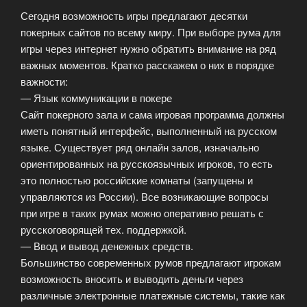
Сегодня возможность игры предлагают десятки
покерных сайтов по всему миру. При выборе рума для
игры через интернет нужно обратить внимание на ряд
важных моментов. Кратко расскажем о них в порядке
важности:
— Язык коммуникации в покере
Сайт покерного зала и сама игровая программа должны
иметь понятный интерфейс, выполненный на русском
языке. Существует ряд онлайн залов, изначально
ориентированных на русскоязычных игроков, то есть
это полностью российские комнаты (запущены и
управляются из России). Все возникающие вопросы
при игре в таких румах можно оперативно решать с
русскоговорящей тех. поддержкой.
— Ввод и вывод денежных средств.
Большинство современных румов предлагают игрокам
возможность вносить и выводить деньги через
различные электронные платежные системы, такие как