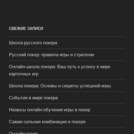
СВЕЖИЕ ЗАПИСИ
Школа русского покера
Русский покер: правила игры и стратегии
Онлайн-школа покера: Ваш путь к успеху в мире
карточных игр
Школа покера: Основы и секреты успешной игры
События в мире покера
Нюансы онлайн-обучения игры в покер
Самая сильная комбинация в покере
Онлайн-покер